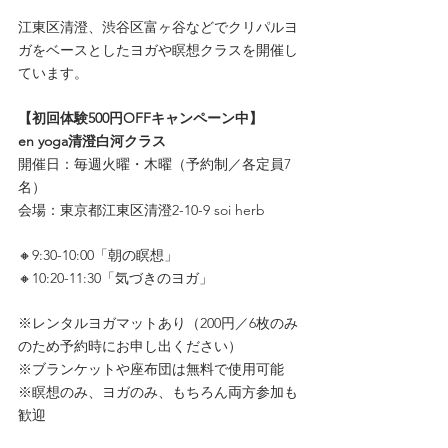
江東区清澄、渋谷区富ヶ谷などでクリパルヨ
ガをベースとしたヨガや瞑想クラスを開催し
ています。
【初回体験500円OFFキャンペーン中】
en yoga清澄白河クラス
開催日：毎週火曜・木曜（予約制／各定員7
名）
会場：東京都江東区清澄2-10-9 soi herb
🔸9:30-10:00「朝の瞑想」
🔸10:20-11:30「気づきのヨガ」
※レンタルヨガマットあり（200円／6枚のみ
のため予約時にお申し出ください）
※ブランケットや座布団は無料で使用可能
※瞑想のみ、ヨガのみ、もちろん両方参加も
歓迎