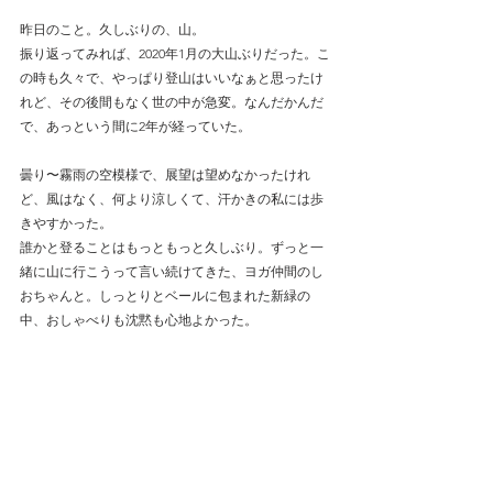
昨日のこと。久しぶりの、山。
振り返ってみれば、2020年1月の大山ぶりだった。こ
の時も久々で、やっぱり登山はいいなぁと思ったけ
れど、その後間もなく世の中が急変。なんだかんだ
で、あっという間に2年が経っていた。
曇り〜霧雨の空模様で、展望は望めなかったけれ
ど、風はなく、何より涼しくて、汗かきの私には歩
きやすかった。
誰かと登ることはもっともっと久しぶり。ずっと一
緒に山に行こうって言い続けてきた、ヨガ仲間のし
おちゃんと。しっとりとベールに包まれた新緑の
中、おしゃべりも沈黙も心地よかった。