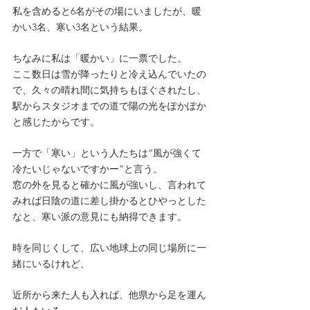
私を含めると6名がその場にいましたが、暖
かい3名、寒い3名という結果。
ちなみに私は「暖かい」に一票でした。
ここ数日は雪が降ったりと冷え込んでいたの
で、久々の晴れ間に気持ちもほぐされたし、
駅からスタジオまでの道で陽の光をぽかぽか
と感じたからです。
一方で「寒い」という人たちは“風が強くて
冷たいじゃないですかー”と言う。
窓の外を見ると確かに風が強いし、言われて
みれば日陰の道に差し掛かるとひやっとした
なと、寒い派の意見にも納得できます。
時を同じくして、広い地球上の同じ場所に一
緒にいるけれど、
近所から来た人も入れば、他県から足を運ん