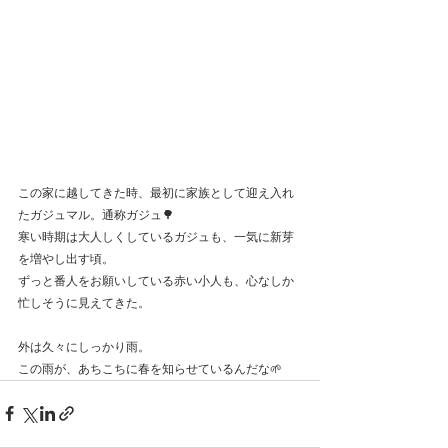
この家に越してきた時、最初に家族として迎え入れ
たガジュマル。通称ガジュ🌳
寒い時期は大人しくしているガジュも、一気に新芽
を増やし出す頃。
ずっと番人をお願いしている赤い小人も、心なしか
忙しそうに見えてきた。
外は久々にしっかり雨。
この雨が、あちこちに春を知らせているんだな🌱