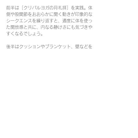
前半は［クリパルヨガの月礼拝］を実践。体
側や股関節をおおらかに開く動きが印象的な
シークエンスを繰り返すと、適度に体を使っ
た開放感と共に、内なる静けさにも気づきや
すくなるでしょう。
後半はクッションやブランケット、壁などを
補助道具にした［支えのある休息のポーズ］
でくつろぎます。
終盤には癒し効果の高いシンギングボウルの
音の響きにも身を委ね、最終的には完全な静
寂の中で休みます。
日々の忙しさ、暑さや日差しの刺激に疲れた
心身をなだめ、ひと休みしましょう。
🌟小さな清澄白河会場でも出来る限りゆった
りとくつろげるように、定員数を通常クラス
より抑えました。