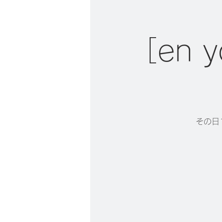
［en
その日