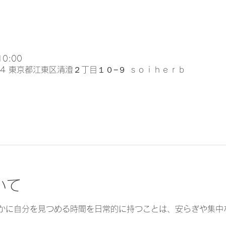
10:00
024 東京都江東区清澄２丁目１０−９ ｓｏｉｈｅｒｂ
いて
かに自分を見つめる時間を日常的に持つことは、安らぎや集中