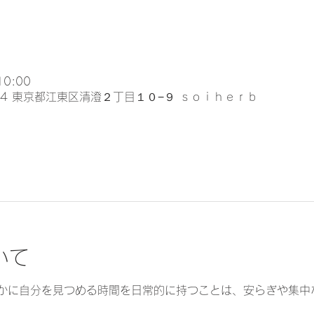
10:00
024 東京都江東区清澄２丁目１０−９ ｓｏｉｈｅｒｂ
いて
かに自分を見つめる時間を日常的に持つことは、安らぎや集中