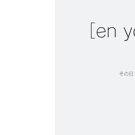
［en
その日