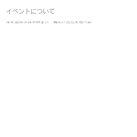
イベントについて
体を安定させて留まり、静かに自分を見つめ
る時間を日常的に持つことは、安らぎや集中
などをもたらし、日々の質を高めます。
瞑想の経験がない方も気軽にご参加くださ
い。
日　時：
火曜・木曜　9:30-10:00  
持ち物：
座りやすい格好でお越しください
（楽に座っていただけるよう、座布団やブラ
ンケットを用意しています）
さらに表示