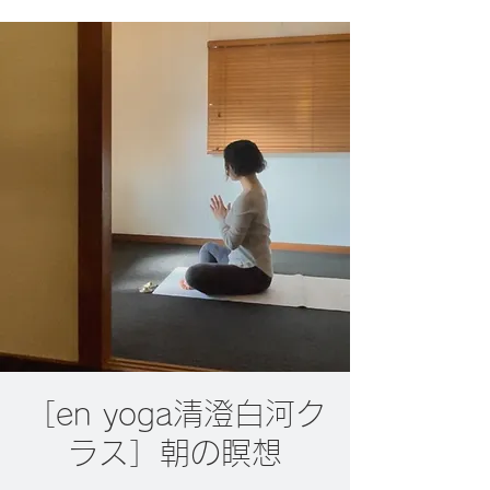
［en yoga清澄白河ク
ラス］朝の瞑想