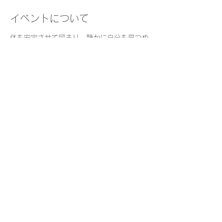
イベントについて
体を安定させて留まり、静かに自分を見つめ
る時間を日常的に持つことは、安らぎや集中
などをもたらし、日々の質を高めます。
瞑想の経験がない方も気軽にご参加くださ
い。
日　時：
火曜・木曜　9:30-10:00  
持ち物：
座りやすい格好でお越しください
（楽に座っていただけるよう、座布団やブラ
ンケットを用意しています）
さらに表示