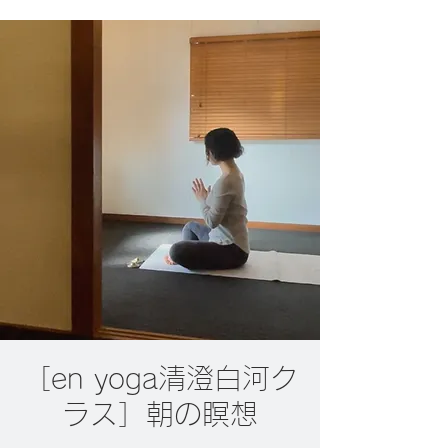
［en yoga清澄白河ク
ラス］朝の瞑想