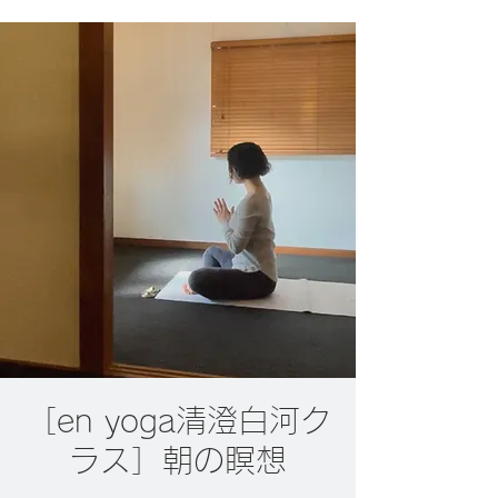
［en yoga清澄白河ク
ラス］朝の瞑想