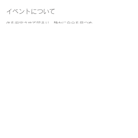
イベントについて
体を安定させて留まり、静かに自分を見つめ
る時間を日常的に持つことは、安らぎや集中
などをもたらし、日々の質を高めます。
瞑想の経験がない方も気軽にご参加くださ
い。
日　時：
火曜・木曜　9:30-10:00  
持ち物：
座りやすい格好でお越しください
（楽に座っていただけるよう、座布団やブラ
ンケットを用意しています）
さらに表示