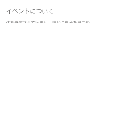
イベントについて
体を安定させて留まり、静かに自分を見つめ
る時間を日常的に持つことは、安らぎや集中
などをもたらし、日々の質を高めます。
瞑想の経験がない方も気軽にご参加くださ
い。
日　時：
火曜・木曜　8:30-9:00  
持ち物：
座りやすい格好でお越しください
（楽に座っていただけるよう、座布団やブラ
ンケットを用意しています）
さらに表示