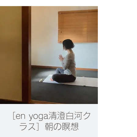
［en yoga清澄白河ク
ラス］朝の瞑想