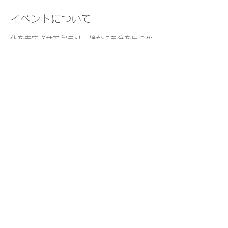
イベントについて
体を安定させて留まり、静かに自分を見つめ
る時間を日常的に持つことは、安らぎや集中
などをもたらし、日々の質を高めます。
瞑想の経験がない方も気軽にご参加くださ
い。
日　時：
火曜・木曜　8:30-9:00    
持ち物：
座りやすい格好でお越しください
（楽に座っていただけるよう、座布団やブラ
ンケットを用意しています）
さらに表示