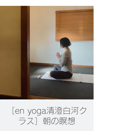
［en yoga清澄白河ク
ラス］朝の瞑想