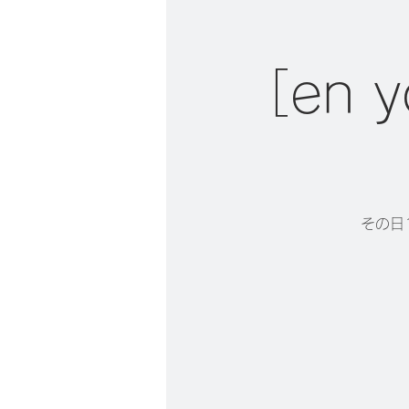
［en
その日