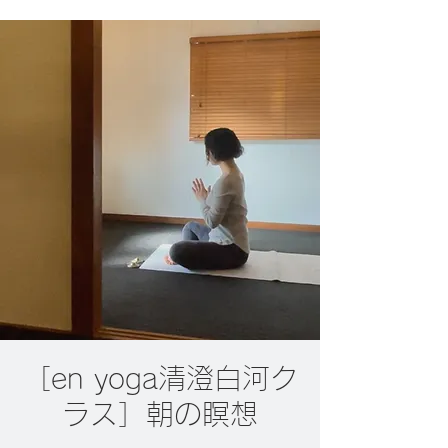
［en yoga清澄白河ク
ラス］朝の瞑想