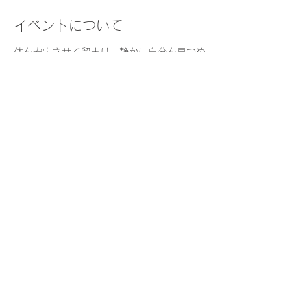
イベントについて
体を安定させて留まり、静かに自分を見つめ
る時間を日常的に持つことは、安らぎや集中
などをもたらし、日々の質を高めます。
瞑想の経験がない方も気軽にご参加くださ
い。
日　時：
火曜・木曜　8:30-9:00    
持ち物：
座りやすい格好でお越しください
（楽に座っていただけるよう、座布団やブラ
ンケットを用意しています）
さらに表示