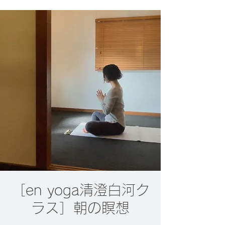
［en yoga清澄白河ク
ラス］朝の瞑想