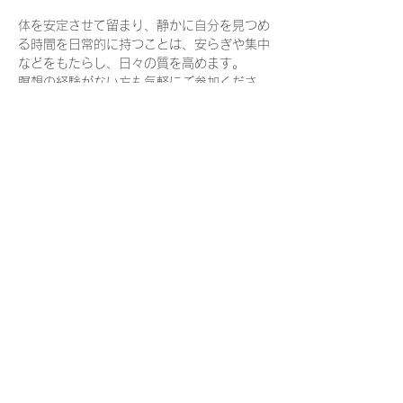
体を安定させて留まり、静かに自分を見つめ
る時間を日常的に持つことは、安らぎや集中
などをもたらし、日々の質を高めます。
瞑想の経験がない方も気軽にご参加くださ
い。
日　時：
火曜・木曜　8:30-9:00    
持ち物：
座りやすい格好でお越しください
（楽に座っていただけるよう、座布団やブラ
ンケットを用意しています）
さらに表示
参加申込