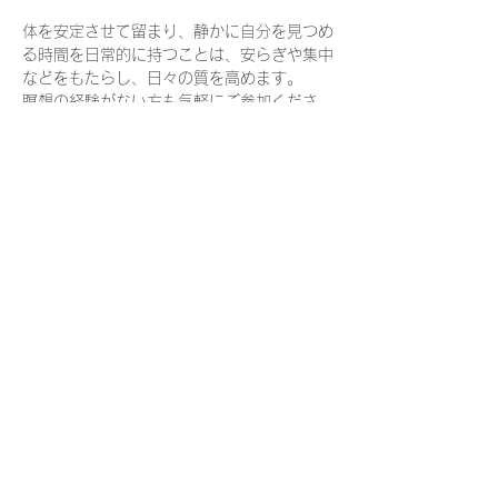
体を安定させて留まり、静かに自分を見つめ
る時間を日常的に持つことは、安らぎや集中
などをもたらし、日々の質を高めます。
瞑想の経験がない方も気軽にご参加くださ
い。
日　時：
火曜・木曜　8:30-9:00    
持ち物：
座りやすい格好でお越しください
（楽に座っていただけるよう、座布団やブラ
ンケットを用意しています）
さらに表示
参加申込