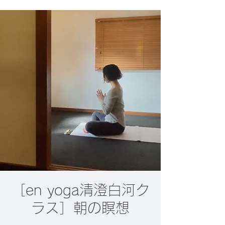
［en yoga清澄白河ク
ラス］朝の瞑想