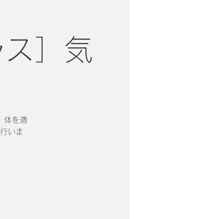
ラス］気
。体を適
行いま