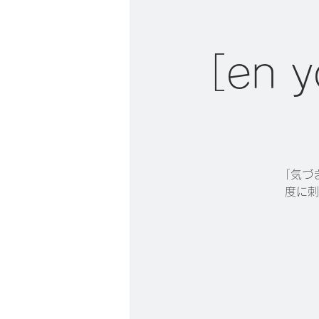
［en
「気づ
度に刺