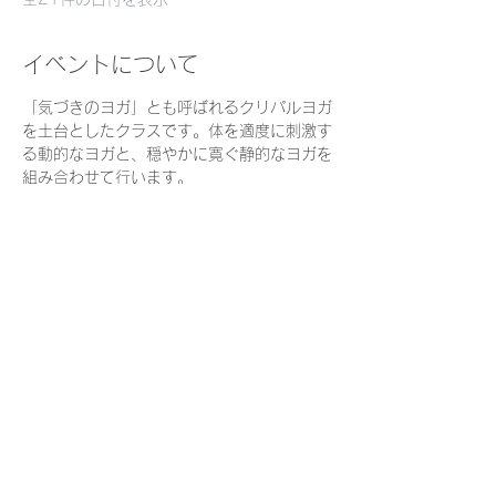
イベントについて
「気づきのヨガ」とも呼ばれるクリパルヨガ
を土台としたクラスです。体を適度に刺激す
る動的なヨガと、穏やかに寛ぐ静的なヨガを
組み合わせて行います。
私たちは日々スピード感を持って多くのこと
に気づき、判断しながら生きています。
時にスローダウンし、起きていることをおお
らかな目で見ていくことは、心身をリラック
スさせ、よりよく生きるための直感力や自分
を信頼する力を育むでしょう。
ヨガを通して、一人ひとりが自分の体・呼
吸・心を観察できるように、それぞれの
「今」を尊重しながら動くことを大切にしま
す。