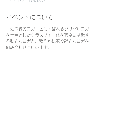
イベントについて
「気づきのヨガ」とも呼ばれるクリパルヨガ
を土台としたクラスです。体を適度に刺激す
る動的なヨガと、穏やかに寛ぐ静的なヨガを
組み合わせて行います。
私たちは日々スピード感を持って多くのこと
に気づき、判断しながら生きています。
時にスローダウンし、起きていることをおお
らかな目で見ていくことは、心身をリラック
スさせ、よりよく生きるための直感力や自分
を信頼する力を育むでしょう。
ヨガを通して、一人ひとりが自分の体・呼
吸・心を観察できるように、それぞれの
「今」を尊重しながら動くことを大切にしま
す。