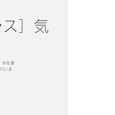
ラス］気
。体を適
行いま