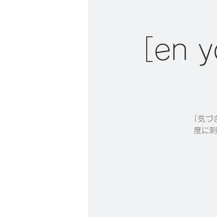
［en
「気づ
度に刺