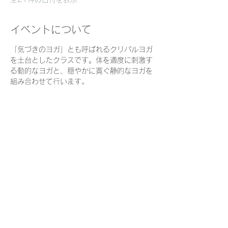
イベントについて
「気づきのヨガ」とも呼ばれるクリパルヨガ
を土台としたクラスです。体を適度に刺激す
る動的なヨガと、穏やかに寛ぐ静的なヨガを
組み合わせて行います。
私たちは日々スピード感を持って多くのこと
に気づき、判断しながら生きています。
時にスローダウンし、起きていることをおお
らかな目で見ていくことは、心身をリラック
スさせ、よりよく生きるための直感力や自分
を信頼する力を育むでしょう。
ヨガを通して、一人ひとりが自分の体・呼
吸・心を観察できるように、それぞれの
「今」を尊重しながら動くことを大切にしま
す。