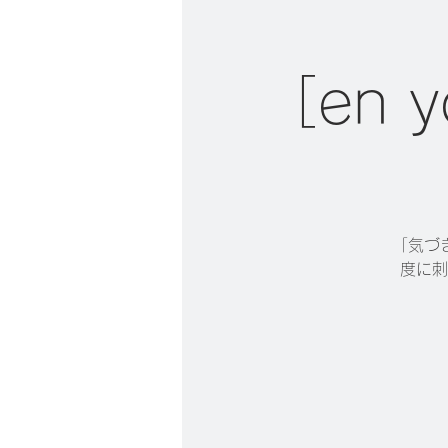
［en
「気づ
度に刺