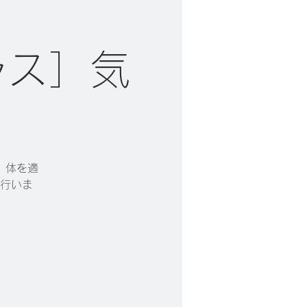
ラス］気
。体を適
行いま