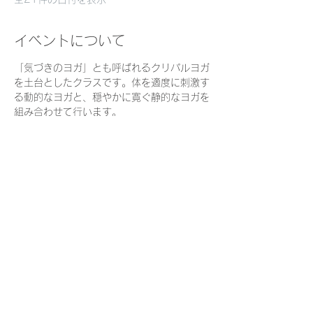
イベントについて
「気づきのヨガ」とも呼ばれるクリパルヨガ
を土台としたクラスです。体を適度に刺激す
る動的なヨガと、穏やかに寛ぐ静的なヨガを
組み合わせて行います。
私たちは日々スピード感を持って多くのこと
に気づき、判断しながら生きています。
時にスローダウンし、起きていることをおお
らかな目で見ていくことは、心身をリラック
スさせ、よりよく生きるための直感力や自分
を信頼する力を育むでしょう。
ヨガを通して、一人ひとりが自分の体・呼
吸・心を観察できるように、それぞれの
「今」を尊重しながら動くことを大切にしま
す。