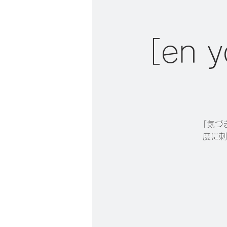
［en
「気づ
度に刺