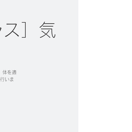
ラス］気
。体を適
行いま