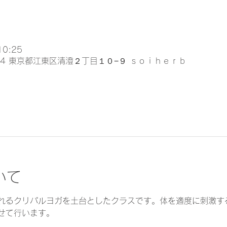
10:25
024 東京都江東区清澄２丁目１０−９ ｓｏｉｈｅｒｂ
いて
れるクリパルヨガを土台としたクラスです。体を適度に刺激す
せて行います。