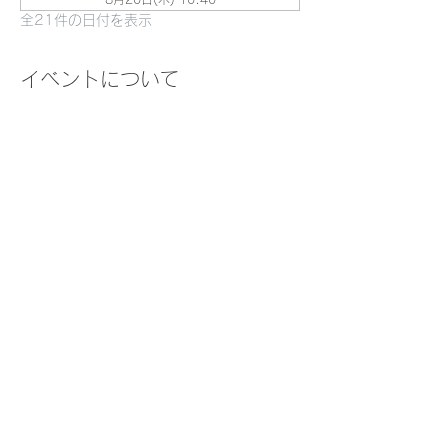
全21件の日付を表示
イベントについて
やさしい呼吸法や穏やかに体をほぐす動きを
いくつか行った後、様々なプロップ（体をサ
ポートする補助具）に体を委ねたポーズで静
かに留まり、心身の回復を促す「リストラテ
ィブヨガ」を実践するクラスです。
〜こんな人におすすめ〜
・疲れや緊張を溜め込んでいる
・忙しく休む時間がない
・よく眠れていない
・自分1人の力で頑張り過ぎている
さらに表示