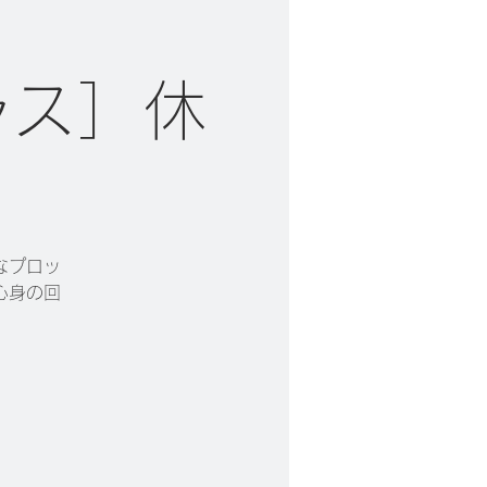
ラス］休
なプロッ
心身の回