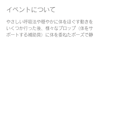
イベントについて
やさしい呼吸法や穏やかに体をほぐす動きを
いくつか行った後、様々なプロップ（体をサ
ポートする補助具）に体を委ねたポーズで静
かに留まり、心身の回復を促す「リストラテ
ィブヨガ」を実践するクラスです。
〜こんな人におすすめ〜
・疲れや緊張を溜め込んでいる
・忙しく休む時間がない
・よく眠れていない
・自分1人の力で頑張り過ぎている
さらに表示
参加申込